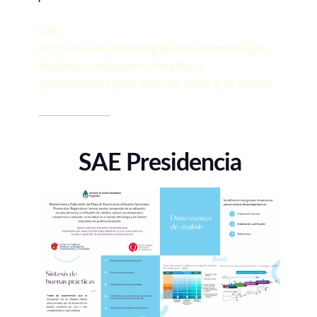
URL:
https://revistalatam.digital/issue/tecnologias-
digitales-y-educacion-desafios-y-
oportunidades-para-america-latina-y-el-caribe/
SAE Presidencia